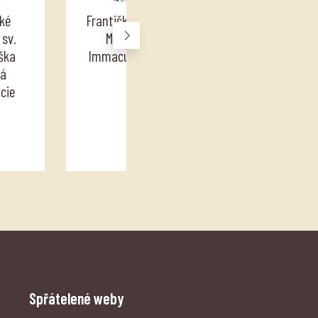
ké
Františkánky
Řeholní kanovnice
next
 sv.
Marie
Premonstrátského
ška
Immaculaty
řádu - Sestry
ká
premonstrátky
cie
Spřátelené weby