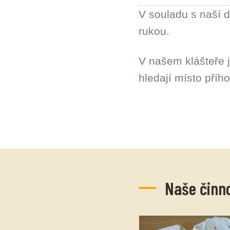
V souladu s naší d
rukou.
V našem klášteře j
hledají místo příh
Naše činn