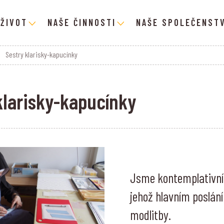
 ŽIVOT
NAŠE ČINNOSTI
NAŠE SPOLEČENSTV
Sestry klarisky-kapucínky
klarisky-kapucínky
Jsme kontemplativní 
jehož hlavním poslání
modlitby.