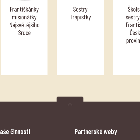
Františkánky
Sestry
Škols
misionářky
Trapistky
sestry
Nejsvětějšího
Franti
Srdce
Čes
provin
aše činnosti
Partnerské weby