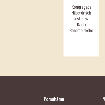
Kongregace
Milosrdných
sester sv.
Karla
Boromejského
N
Pomáháme