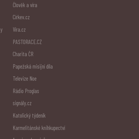
Člověk a víra
Církev.cz
ky
Víra.cz
PASTORACE.CZ
Charita ČR
Papežská misijní díla
Televize Noe
Rádio Proglas
signály.cz
Katolický týdeník
Karmelitánské knihkupectví