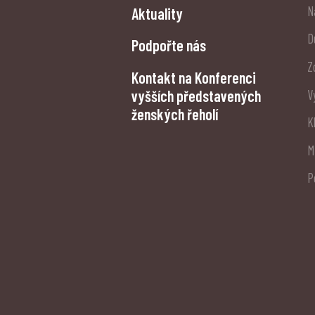
N
Aktuality
D
Podpořte nás
Z
Kontakt na Konferenci
vyšších představených
V
ženských řeholí
K
M
P