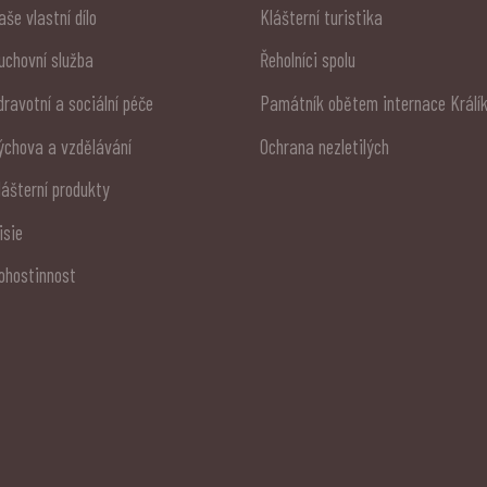
aše vlastní dílo
Klášterní turistika
uchovní služba
Řeholníci spolu
dravotní a sociální péče
Památník obětem internace Králí
ýchova a vzdělávání
Ochrana nezletilých
lášterní produkty
isie
ohostinnost