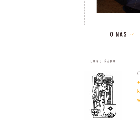
O NÁS
LOGO ŘÁDU
O
+
k
w