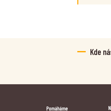
Kde ná
N
Pomáháme