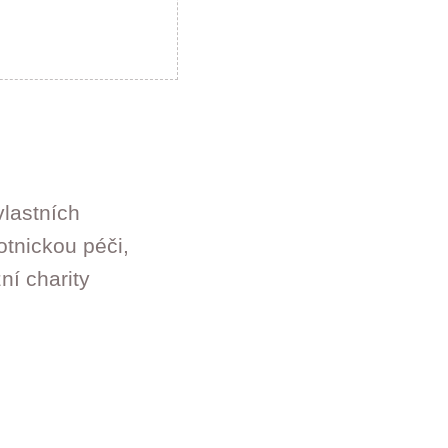
vlastních
otnickou péči,
ní charity