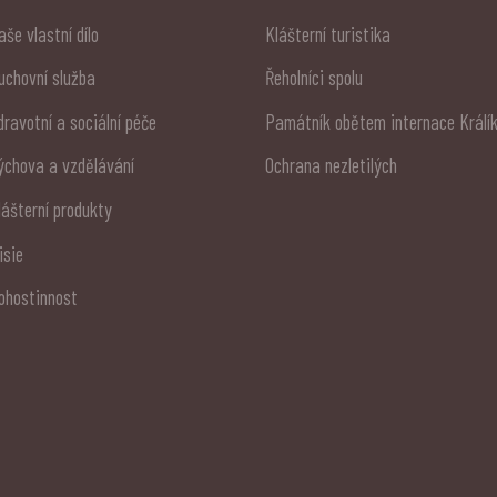
aše vlastní dílo
Klášterní turistika
uchovní služba
Řeholníci spolu
dravotní a sociální péče
Památník obětem internace Králí
ýchova a vzdělávání
Ochrana nezletilých
lášterní produkty
isie
ohostinnost