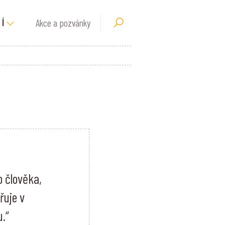
Akce a pozvánky
Í
 člověka,
řuje v
.“