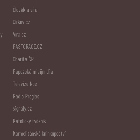
Člověk a víra
Církev.cz
ky
Víra.cz
PASTORACE.CZ
Charita ČR
Papežská misijní díla
Televize Noe
Rádio Proglas
signály.cz
Katolický týdeník
Karmelitánské knihkupectví