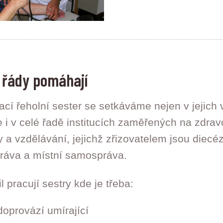
í řády pomáhají
cí řeholní sester se setkáváme nejen v jejich 
e i v celé řadě institucích zaměřených na zdrav
y a vzdělávání, jejichž zřizovatelem jsou diecéz
práva a místní samospráva.
l pracují sestry kde je třeba:
 doprovází umírající