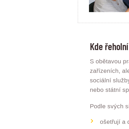
Kde řeholn
S obětavou pra
zařízeních, al
sociální služb
nebo státní s
Podle svých si
ošetřují a