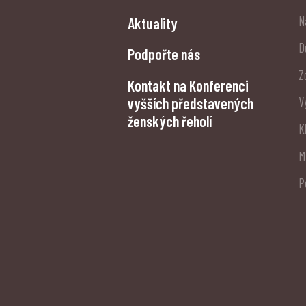
N
Aktuality
D
Podpořte nás
Z
Kontakt na Konferenci
vyšších představených
V
ženských řeholí
K
M
P