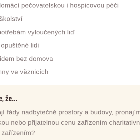
domácí pečovatelskou i hospicovou péči
školství
potřebám vyloučených lidí
 opuštěné lidi
lidem bez domova
mny ve věznicích
, že...
í řády nadbytečné prostory a budovy, pronajím
ou nebo přijatelnou cenu zařízením charitativ
 zařízením?