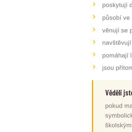
poskytují 
působí ve 
věnují se 
navštěvují
pomáhají 
jsou příto
Věděli jste
pokud maj
symbolick
školským