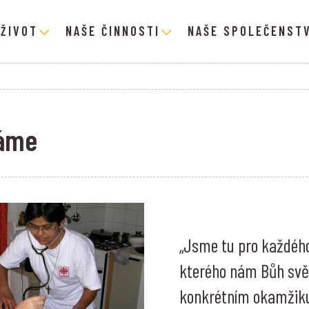
 ŽIVOT
NAŠE ČINNOSTI
NAŠE SPOLEČENSTV
áme
„Jsme tu pro každého
kterého nám Bůh svě
konkrétním okamžiku