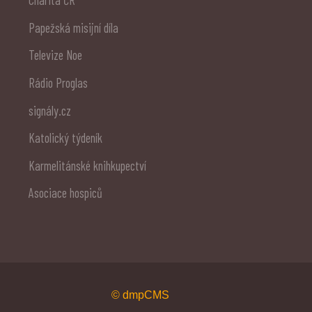
Charita ČR
Papežská misijní díla
Televize Noe
Rádio Proglas
signály.cz
Katolický týdeník
Karmelitánské knihkupectví
Asociace hospiců
© dmpCMS