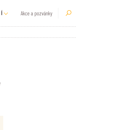
Akce a pozvánky
Í
e