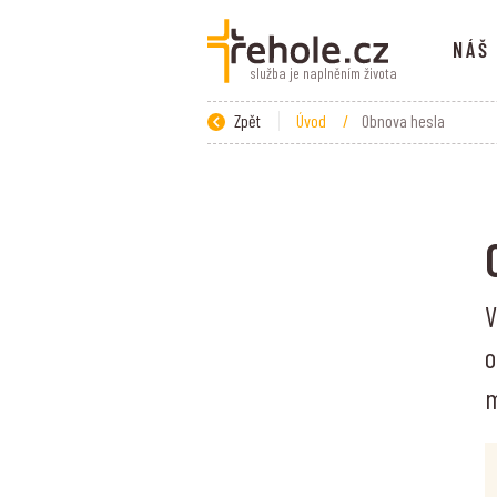
NÁŠ
služba je naplněním života
Zpět
Úvod
/
Obnova hesla
V
o
m