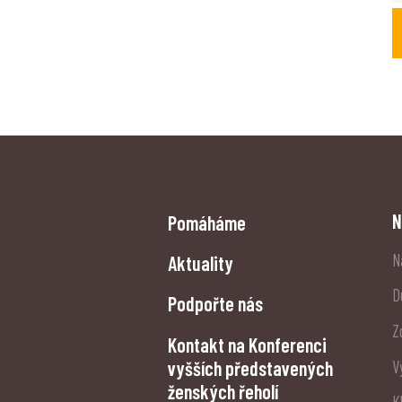
N
Pomáháme
N
Aktuality
D
Podpořte nás
Z
Kontakt na Konferenci
vyšších představených
V
ženských řeholí