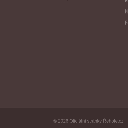
K
M
P
© 2026 Oficiální stránky Řehole.cz