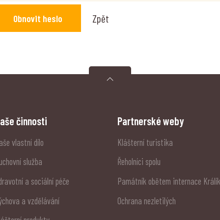
Obnovit heslo
Zpět
aše činnosti
Partnerské weby
aše vlastní dílo
Klášterní turistika
uchovní služba
Řeholníci spolu
dravotní a sociální péče
Památník obětem internace Králí
ýchova a vzdělávání
Ochrana nezletilých