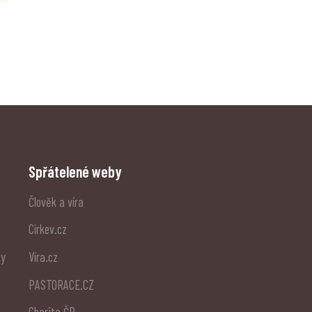
Spřátelené weby
Člověk a víra
Církev.cz
ky
Víra.cz
PASTORACE.CZ