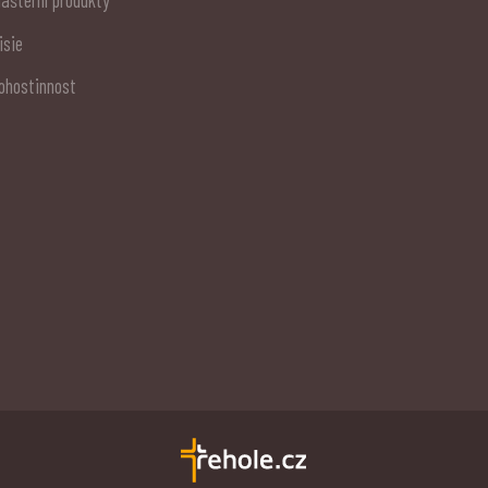
lášterní produkty
isie
ohostinnost