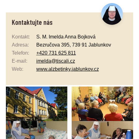
Kontaktujte nás
Kontakt:
S. M. Imelda Anna Bojková
Adresa:
Bezručova 395, 739 91 Jablunkov
Telefon:
+420 731 625 811
E-mail:
imelda@tiscali.cz
Web:
www.alzbetinky.jablunkov.cz