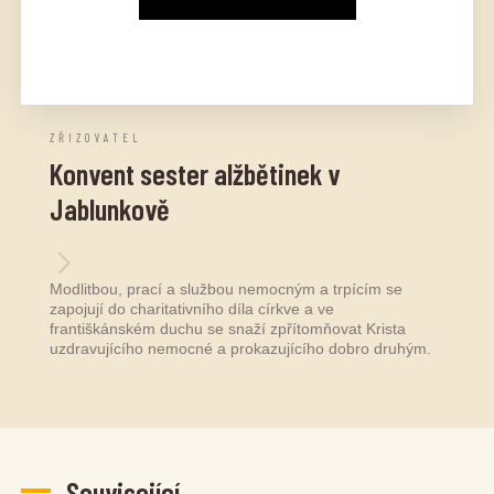
ZŘIZOVATEL
Konvent sester alžbětinek v
Jablunkově
Modlitbou, prací a službou nemocným a trpícím se
zapojují do charitativního díla církve a ve
františkánském duchu se snaží zpřítomňovat Krista
uzdravujícího nemocné a prokazujícího dobro druhým.
Související