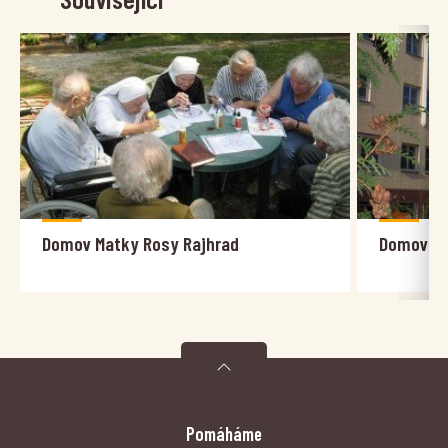
Domov Matky Rosy Rajhrad
Domov sv.
Pomáháme