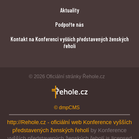
Aktuality
Podpořte nás
Kontakt na Konferenci vyšších představených ženských
řeholí
© 2026 Oficiální stránky Řehole.cz
© dmpCMS
http://Rehole.cz - oficiální web Konference vyšších
představených ženských řeholí
by
Konference
vyšších představených ženských řeholí
is licensed