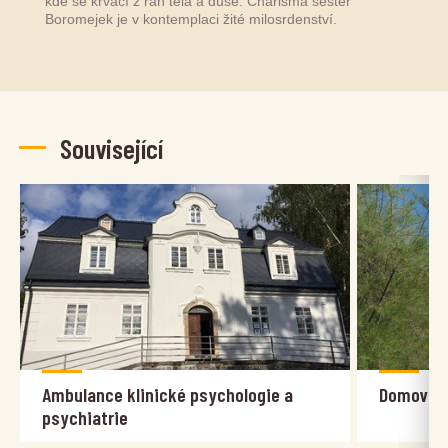
kde se krvácí z ran těla a duše. Charisma sester
Boromejek je v kontemplaci žité milosrdenství.
Související
Ambulance klinické psychologie a
Domov sv
psychiatrie