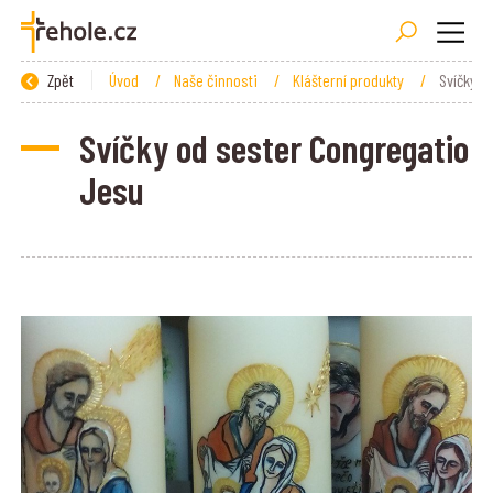
Zpět
Úvod
/
Naše činnosti
/
Klášterní produkty
/
Svíčky o
Svíčky od sester Congregatio
Jesu