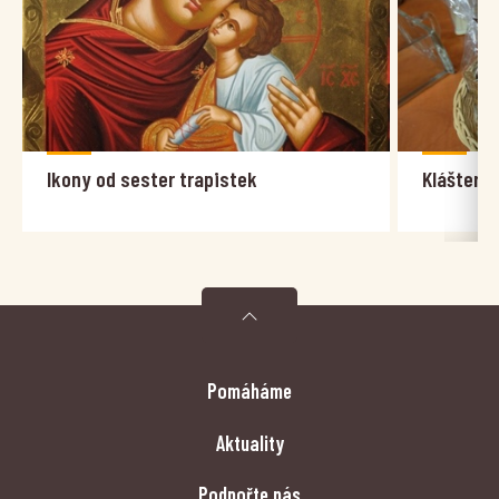
Ikony od sester trapistek
Klášterní
Pomáháme
Aktuality
Podpořte nás