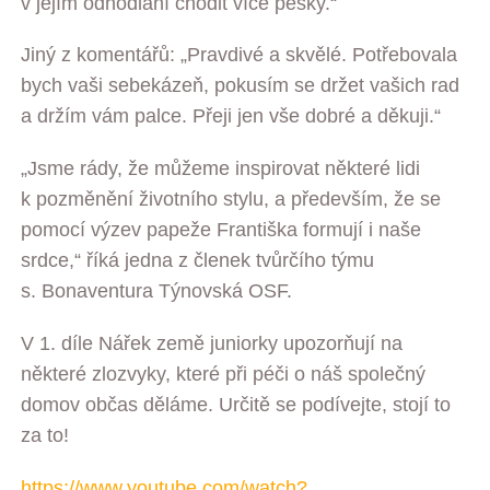
v jejím odhodlání chodit více pěšky.“
Jiný z komentářů: „Pravdivé a skvělé. Potřebovala
bych vaši sebekázeň, pokusím se držet vašich rad
a držím vám palce. Přeji jen vše dobré a děkuji.“
„Jsme rády, že můžeme inspirovat některé lidi
k pozměnění životního stylu, a především, že se
pomocí výzev papeže Františka formují i naše
srdce,“ říká jedna z členek tvůrčího týmu
s. Bonaventura Týnovská OSF.
V 1. díle Nářek země juniorky upozorňují na
některé zlozvyky, které při péči o náš společný
domov občas děláme. Určitě se podívejte, stojí to
za to!
https://www.youtube.com/watch?