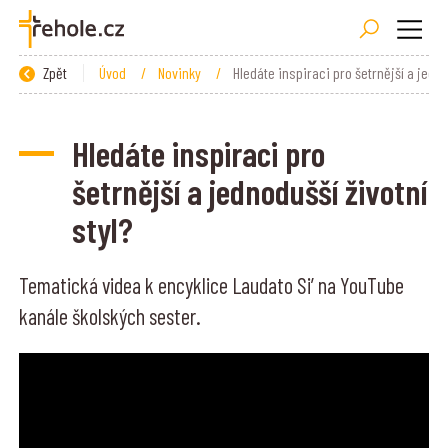
Zpět
Úvod
/
Novinky
/
Hledáte inspiraci pro šetrnější a jedno
Hledáte inspiraci pro
šetrnější a jednodušší životní
styl?
Tematická videa k encyklice Laudato Si’ na YouTube
kanále školských sester.