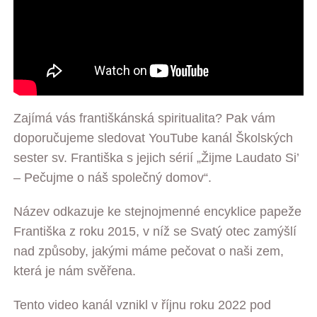
Zajímá vás františkánská spiritualita? Pak vám
doporučujeme sledovat YouTube kanál Školských
sester sv. Františka s jejich sérií „Žijme Laudato Si’
– Pečujme o náš společný domov“.
Název odkazuje ke stejnojmenné encyklice papeže
Františka z roku 2015, v níž se Svatý otec zamýšlí
nad způsoby, jakými máme pečovat o naši zem,
která je nám svěřena.
Tento video kanál vznikl v říjnu roku 2022 pod