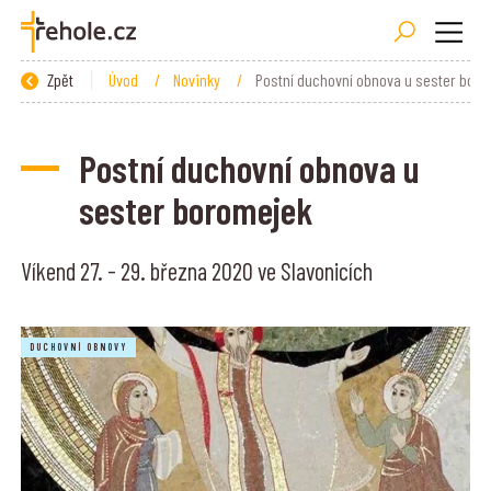
Zpět
Úvod
/
Novinky
/
Postní duchovní obnova u sester bor
Postní duchovní obnova u
sester boromejek
Víkend 27. - 29. března 2020 ve Slavonicích
DUCHOVNÍ OBNOVY