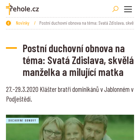
Zpět
Úvod
Novinky
/
/
Postní duchovní obnova na téma: Svatá Zdislava, skvělá manželka a milující matka
Postní duchovní obnova na
téma: Svatá Zdislava, skvělá
manželka a milující matka
27.-29.3.2020 Klášter bratří dominikánů v Jablonném v
Podještědí.
DUCHOVNÍ OBNOVY