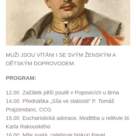
MUŽI JSOU VÍTÁNI I SE SVÝM ŽENSKÝM A
DĚTSKÝM DOPROVODEM.
PROGRAM:
12.00 Začátek pěší poutě v Popovicích u Brna
14.00 Přednáška „Síla ve slabosti“ P. Tomáš
Prajzendanc, CCG
15.00 Eucharistická adorace, Modlitba u relikvie bl.
Karla Rakouského
16.00 Mše svatá, celebruje biskup Pavel