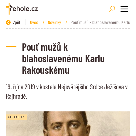
Zpět
Úvod
/
Novinky
/
Pouť mužů k blahoslavenému Karlu R
Pouť mužů k
blahoslavenému Karlu
Rakouskému
19. října 2019 v kostele Nejsvětějšího Srdce Ježíšova v
Rajhradě.
AKTUALITY