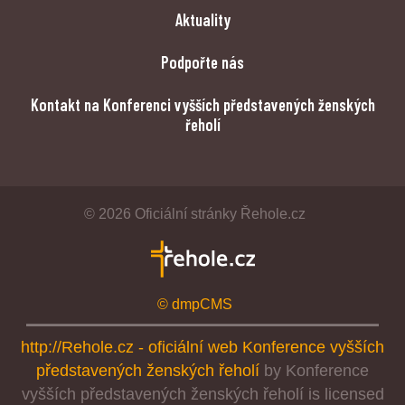
Aktuality
Podpořte nás
Kontakt na Konferenci vyšších představených ženských
řeholí
© 2026 Oficiální stránky Řehole.cz
© dmpCMS
http://Rehole.cz - oficiální web Konference vyšších
představených ženských řeholí
by
Konference
vyšších představených ženských řeholí
is licensed