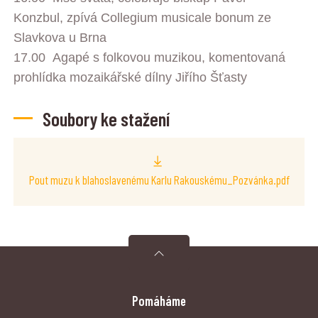
Konzbul, zpívá Collegium musicale bonum ze
Slavkova u Brna
17.00 Agapé s folkovou muzikou, komentovaná
prohlídka mozaikářské dílny Jiřího Šťasty
Soubory ke stažení
Pout muzu k blahoslavenému Karlu Rakouskému_Pozvánka.pdf
Pomáháme