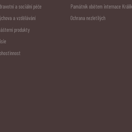
dravotní a sociální péče
Památník obětem internace Králí
ýchova a vzdělávání
Ochrana nezletilých
lášterní produkty
isie
ohostinnost