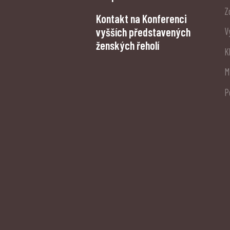
Z
Kontakt na Konferenci
vyšších představených
V
ženských řeholí
K
M
P