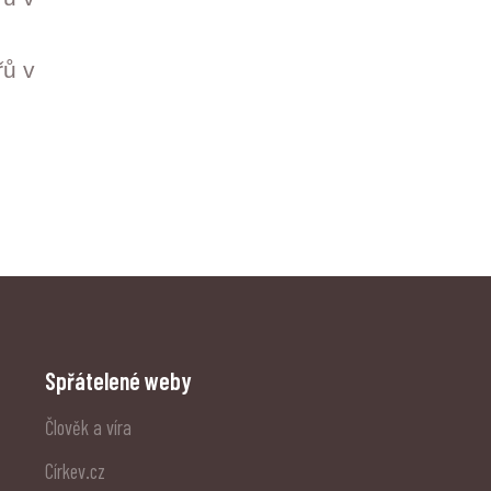
řů v
Spřátelené weby
Člověk a víra
Církev.cz