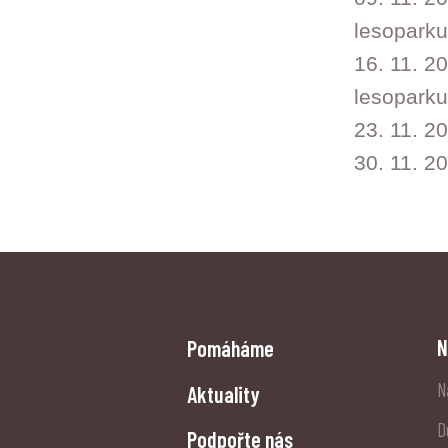
lesopark
16. 11. 2
lesopark
23. 11. 2
30. 11. 2
N
Pomáháme
N
Aktuality
D
Podpořte nás