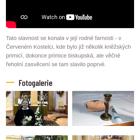
Tato slavnost se konala v její rodné farnosti - v
Červeném Kostelci, kde bylo již několik kněžských
primicí, dokonce primice biskupská, ale věčné
řeholní zasvěcení se tam slavilo poprvé.
Fotogalerie