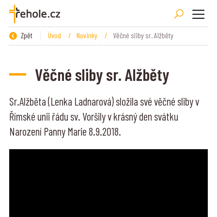
Zpět
Úvod
/
Novinky
/
Věčné sliby sr. Alžběty
Věčné sliby sr. Alžběty
Sr.Alžběta (Lenka Ladnarová) složila své věčné sliby v
Římské unii řádu sv. Voršily v krásný den svátku
Narození Panny Marie 8.9.2018.