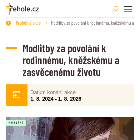
Zpět
Proběhlé akce
/
Modlitby za povolán
Modlitby za povolání k
rodinnému, kněžskému a
zasvěcenému životu
Datum konání akce
1. 8. 2024
-
1. 8. 2026
POVOLÁNÍ