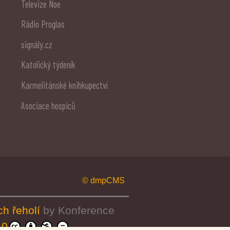
Televize Noe
Rádio Proglas
signály.cz
Katolický týdeník
Karmelitánské knihkupectví
Asociace hospiců
© dmpCMS
ch řeholí
by
Konference
.0