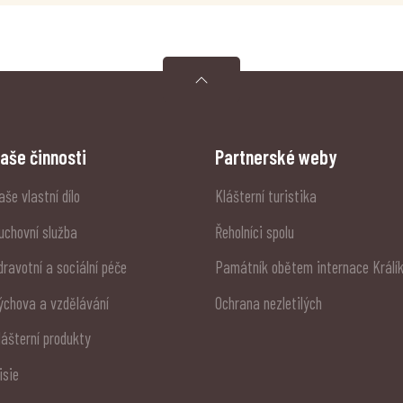
aše činnosti
Partnerské weby
aše vlastní dílo
Klášterní turistika
uchovní služba
Řeholníci spolu
dravotní a sociální péče
Památník obětem internace Králí
ýchova a vzdělávání
Ochrana nezletilých
lášterní produkty
isie