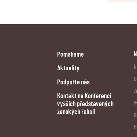
N
Pomáháme
N
Aktuality
D
Podpořte nás
Z
Kontakt na Konferenci
vyšších představených
V
ženských řeholí
K
M