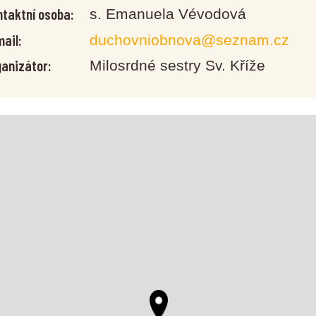
taktní osoba:
s. Emanuela Vévodová
ail:
duchovniobnova@seznam.cz
anizátor:
Milosrdné sestry Sv. Kříže