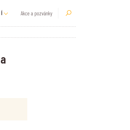
Akce a pozvánky
Í
na