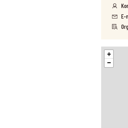
Kon
E-m
Org
+
−