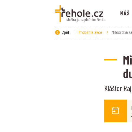
NÁŠ
služba je naplněním života
Zpět
Proběhlé akce
/
Milosrdné s
Mi
d
Klášter Raj