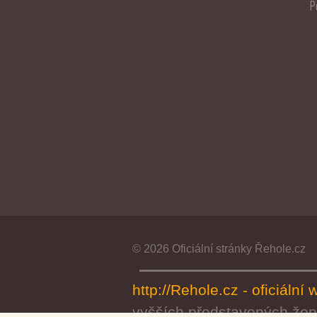
P
© 2026 Oficiální stránky Řehole.cz
http://Rehole.cz - oficiál
vyšších představených žen