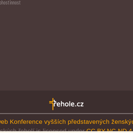
ohostinnost
ní web Konference vyšších představených ženský
ských řeholí
is licensed under
CC BY-NC-ND 4