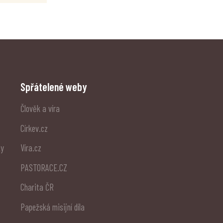
Spřátelené weby
Člověk a víra
Církev.cz
ky
Víra.cz
PASTORACE.CZ
Charita ČR
Papežská misijní díla