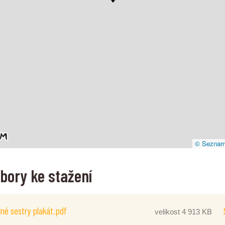
© Seznam.
bory ke stažení
dné sestry plakát.pdf
velikost 4 913 KB