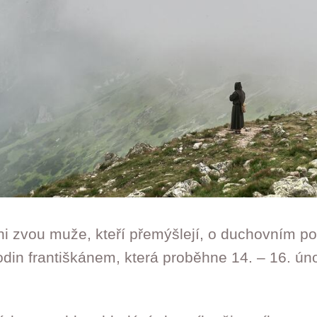
ni zvou muže, kteří přemýšlejí, o duchovním po
odin františkánem, která proběhne 14. – 16. ún