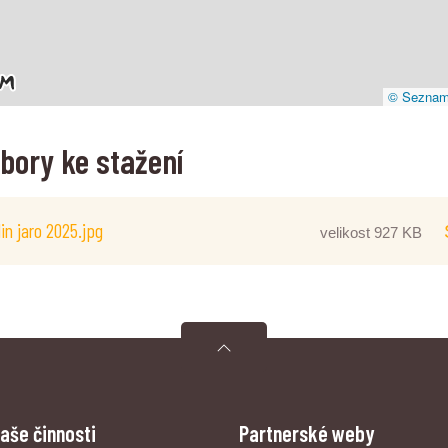
© Seznam.
bory ke stažení
in jaro 2025.jpg
velikost 927 KB
aše činnosti
Partnerské weby