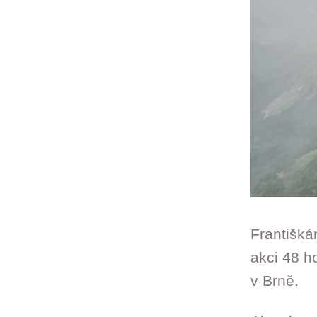
Františká
akci 48 h
v Brně.