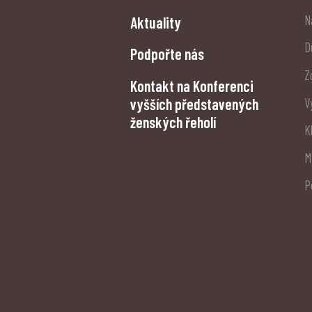
N
Aktuality
D
Podpořte nás
Z
Kontakt na Konferenci
vyšších představených
V
ženských řeholí
K
M
P