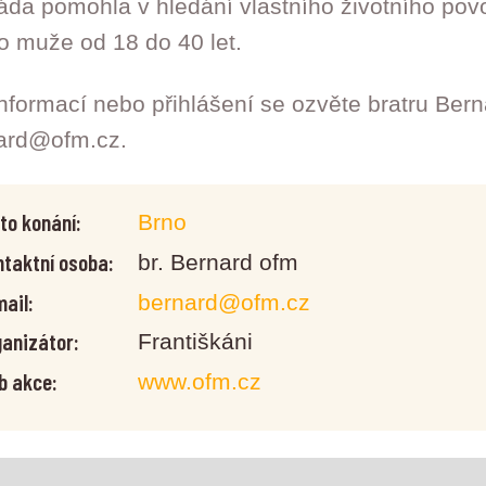
áda pomohla v hledání vlastního životního povo
o muže od 18 do 40 let.
informací nebo přihlášení se ozvěte bratru Bern
nard@ofm.cz.
to konání:
Brno
taktní osoba:
br. Bernard ofm
ail:
bernard@ofm.cz
anizátor:
Františkáni
b akce:
www.ofm.cz