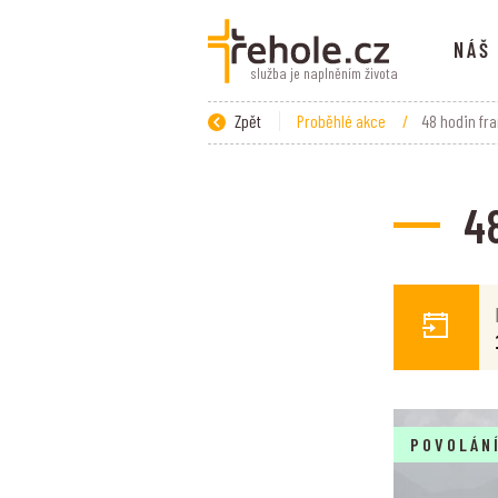
NÁŠ
služba je naplněním života
Zpět
Proběhlé akce
/
48 hodin fr
4
POVOLÁN