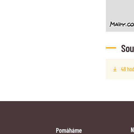
Sou
48 hod
N
Pomáháme