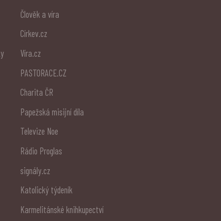
Člověk a víra
Církev.cz
ky
Víra.cz
PASTORACE.CZ
Charita ČR
Papežská misijní díla
Televize Noe
Rádio Proglas
signály.cz
Katolický týdeník
Karmelitánské knihkupectví