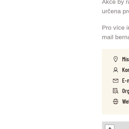
Akce by r
určena pr
Pro více 
mail ber
Mís
Kon
E-m
Org
We