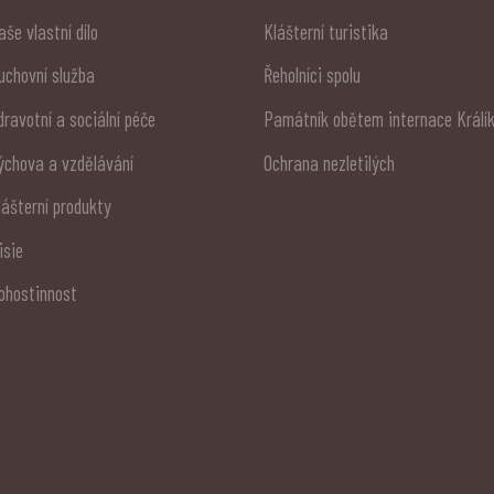
aše vlastní dílo
Klášterní turistika
uchovní služba
Řeholníci spolu
dravotní a sociální péče
Památník obětem internace Králí
ýchova a vzdělávání
Ochrana nezletilých
lášterní produkty
isie
ohostinnost